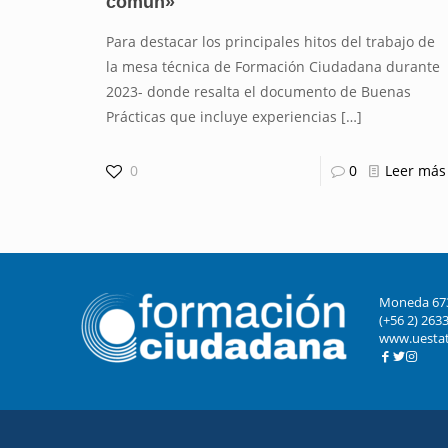
común»
Para destacar los principales hitos del trabajo de
la mesa técnica de Formación Ciudadana durante
2023- donde resalta el documento de Buenas
Prácticas que incluye experiencias
[…]
0
0
Leer más
Moneda 673 
(+56 2) 263
www.uestata