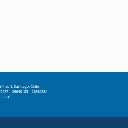
Piso 8, Santiago, Chile
39587 – 26640185 – 26382881
les.cl