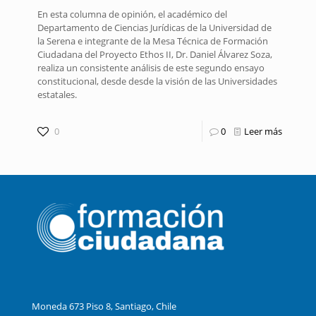
En esta columna de opinión, el académico del
Departamento de Ciencias Jurídicas de la Universidad de
la Serena e integrante de la Mesa Técnica de Formación
Ciudadana del Proyecto Ethos II, Dr. Daniel Álvarez Soza,
realiza un consistente análisis de este segundo ensayo
constitucional, desde desde la visión de las Universidades
estatales.
0
0
Leer más
Moneda 673 Piso 8, Santiago, Chile