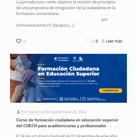
La jornada tuvo como objetivo la revisión de principios
de una propuesta de integración de la ciudadanía en la
formación universitaria.
por
Comunicaciones FC Equipos
[…]
0
0
Leer más
Formacion
el
septiembre 28, 2022
Curso de formación ciudadana en educación superior
del CUECH para académicos/as y profesionales
El 24 de octubre (y hasta el de 02 diciembre de este año),