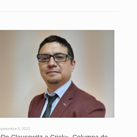
eptiembre 5, 2022
«De Clausewitz a Crick». Columna de