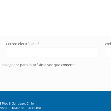
Correo electrónico
*
We
e navegador para la próxima vez que comente.
Piso 8, Santiago, Chile
39587 – 26640185 – 26382881