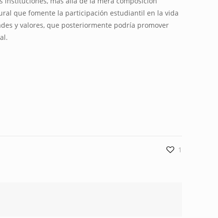
 instituciones, más allá de la mera composición
ral que fomente la participación estudiantil en la vida
dades y valores, que posteriormente podría promover
al.
1