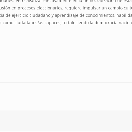
dades. Pero, avanzar efectivamente en la democratización de estas
usión en procesos eleccionarios, requiere impulsar un cambio cultu
cia de ejercicio ciudadano y aprendizaje de conocimientos, habili
ren como ciudadanos/as capaces, fortaleciendo la democracia nacion