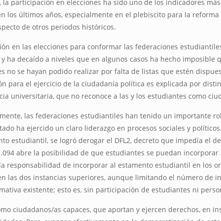
 la participación en elecciones ha sido uno de los indicadores má
n los últimos años, especialmente en el plebiscito para la reforma 
pecto de otros periodos históricos.
ción en las elecciones para conformar las federaciones estudiantile
, y ha decaído a niveles que en algunos casos ha hecho imposible 
s no se hayan podido realizar por falta de listas que estén dispues
ón para el ejercicio de la ciudadanía política es explicada por dis
ia universitaria, que no reconoce a las y los estudiantes como ci
mente, las federaciones estudiantiles han tenido un importante rol 
ado ha ejercido un claro liderazgo en procesos sociales y políticos.
to estudiantil, se logró derogar el DFL2, decreto que impedía el d
1.094 abre la posibilidad de que estudiantes se puedan incorporar
 la responsabilidad de incorporar al estamento estudiantil en los o
n las dos instancias superiores, aunque limitando el número de i
ativa existente; esto es, sin participación de estudiantes ni perso
como ciudadanos/as capaces, que aportan y ejercen derechos, en ins