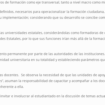
los de formación como eje transversal, tanto a nivel macro como mi
definidos, necesarios para operacionalizar la formación ciudadana, 
u implementación; considerando que su desarrollo se concibe como 
e las universidades estatales, considerándolas como formadoras de c
des Estatales, por lo que sus funciones irían más allá de la formac
ento permanente por parte de las autoridades de las instituciones
idad universitaria en su totalidad y estableciendo parámetros que
 y las docentes. Se observa la necesidad de que las unidades de a
ades”, asuman la responsabilidad de capacitar y acompañar a los d
herente a ella.
invitar e involucrar al estudiantado en la discusión de temas actua